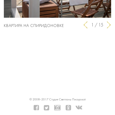
Предыдущий
След
1 / 15
КВАРТИРА НА СПИРИДОНОВКЕ
© 2008–2017 Студия Светланы Писарской